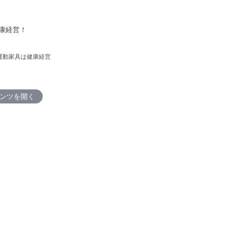
康経営！
N 運動家具は健康経営
ンツを開く