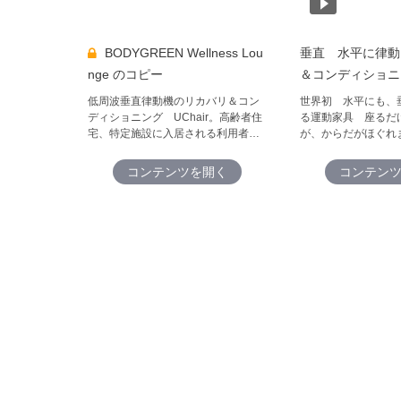
BODYGREEN Wellness Lou
垂直 水平に律動
nge のコピー
＆コンディショニ
峰 BH2 PVC
低周波垂直律動機のリカバリ＆コン
世界初 水平にも、
ディショニング UChair。高齢者住
る運動家具 座るだ
宅、特定施設に入居される利用者様
が、からだがほぐれ
の集いの場に設置。みんなでおしゃ
ジチェアとは全く違
べりしながら、運動ができる。健康
さは体験しないとわ
コンテンツを開く
コンテン
になる。これからの介護保険事業に
れない！ゆらりゆら
必要な機器です。
ろける、別次元の体