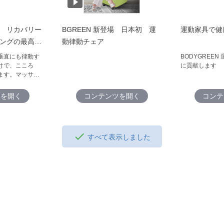
 リカバリー
BGREEN 新登場 日本初 運
運動家具で健
ングの最高
動律動チェア
垂直にも律動す
BODYGREE
けで、こころ
に貢献します
ます。マッサー
います！この凄
からないかもし
ツを開く
コンテンツを開く
コンテ
れて とろりと
感をぜひ！
すべて表示しました