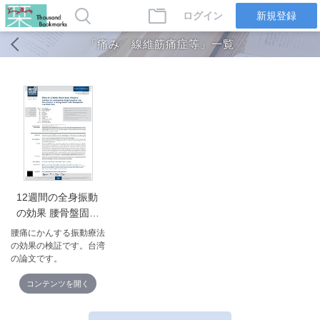
ログイン
新規登録
「痛み 線維筋痛症等」一覧
12週間の全身振動
の効果 腰骨盤固有
受容のエクササイ
腰痛にかんする振動療法
ズと 非特異的疾患
の効果の検証です。台湾
の論文です。
を持つ若年成人の
疼痛コントロール
コンテンツを開く
腰痛 2019 台湾