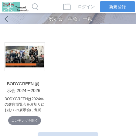
ログイン
新規登録
「展示会 学会」一覧
BODYGREEN 展
示会 2024〜2026
BODYGREENは2024年
の健康博覧会を皮切りに
おおくの展示会に出展し
てまいりました。どの展
示会でも来場された方々
コンテンツを開く
に高い評価をいただきま
した。